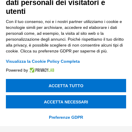
dati personali dei visitatori e
Innovazione di prodotto e processo
utenti
Digital Marketing
Con il tuo consenso, noi e i nostri partner utilizziamo i cookie e
Data & BI
tecnologie simili per archiviare, accedere ed elaborare i dati
personali come, ad esempio, la visita al sito web o la
Trasformazione Digitale
personalizzazione degli annunci. Poiché rispettiamo il tuo diritto
alla privacy, è possibile scegliere di non consentire alcuni tipi di
Compliance Normativa Integrata
cookie. Clicca su preferenze GDPR per saperne di più.
Soluzioni Digitali
Visualizza la Cookie Policy Completa
Powered by
Smart Factory
ACCETTA TUTTO
Supply Chain
Soluzioni Custom
ACCETTA NECESSARI
Soluzioni AI
Preferenze GDPR
Compliance