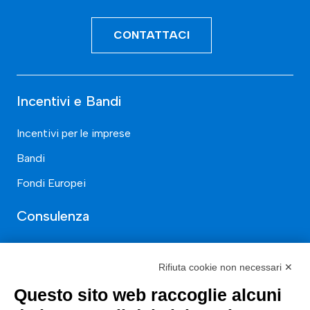
CONTATTACI
Incentivi e Bandi
Incentivi per le imprese
Bandi
Fondi Europei
Consulenza
ESG
Rifiuta cookie non necessari ✕
Finanza
Questo sito web raccoglie alcuni
Nuovi Mercati