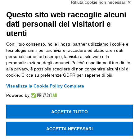
Incentivi per le imprese
Rifiuta cookie non necessari ✕
Bandi
Questo sito web raccoglie alcuni
Fondi Europei
dati personali dei visitatori e
utenti
Consulenza
Con il tuo consenso, noi e i nostri partner utilizziamo i cookie e
tecnologie simili per archiviare, accedere ed elaborare i dati
ESG
personali come, ad esempio, la visita al sito web o la
Finanza
personalizzazione degli annunci. Poiché rispettiamo il tuo diritto
alla privacy, è possibile scegliere di non consentire alcuni tipi di
Nuovi Mercati
cookie. Clicca su preferenze GDPR per saperne di più.
Innovazione di prodotto e processo
Visualizza la Cookie Policy Completa
Powered by
Digital Marketing
Data & BI
ACCETTA TUTTO
Trasformazione Digitale
ACCETTA NECESSARI
Compliance Normativa Integrata