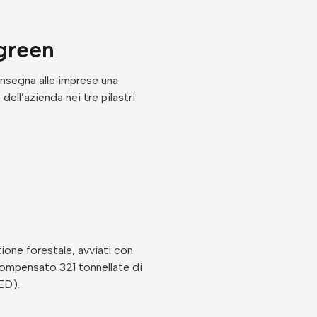
green
nsegna alle imprese una
ell’azienda nei tre pilastri
tione forestale, avviati con
 compensato 321 tonnellate di
ED).