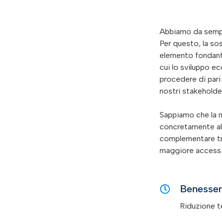
Abbiamo da sempre 
Per questo, la sos
elemento fondante
cui lo sviluppo e
procedere di pari
nostri stakeholde
Sappiamo che la no
concretamente all
complementare tra 
maggiore accessibi
Benesse
Riduzione t