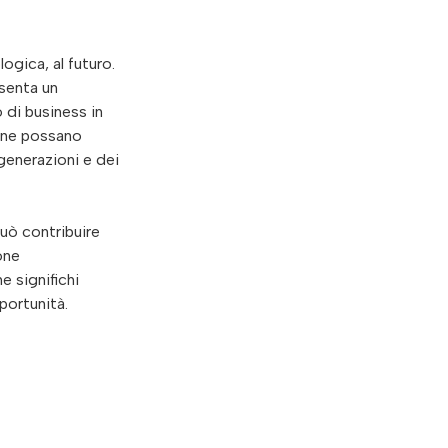
ogica, al futuro.
esenta un
 di business in
sone possano
generazioni e dei
può contribuire
one
e significhi
portunità.