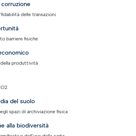
a corruzione
idabilità delle transazioni
rtunità
o barriere fisiche
economico
della produttività
CO2
dia del suolo
gli spazi di archiviazione fisica
e alla biodiversità
gnificativa dell’uso della carta