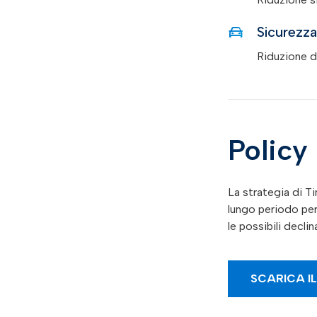
Sicurezz
Riduzione de
Policy 
La strategia di T
lungo periodo per 
le possibili decl
SCARICA I