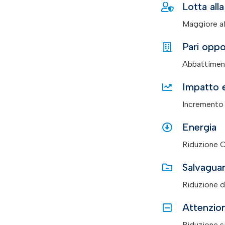
Lotta all
Maggiore aff
Pari oppo
Abbattiment
Impatto 
Incremento 
Energia
Riduzione 
Salvaguar
Riduzione de
Attenzion
Riduzione si