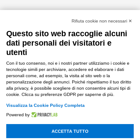
Rifiuta cookie non necessari ✕
Questo sito web raccoglie alcuni
dati personali dei visitatori e
Il Nostro Approccio:
utenti
Supporto Strategico alla Tua
Con il tuo consenso, noi e i nostri partner utilizziamo i cookie e
tecnologie simili per archiviare, accedere ed elaborare i dati
Transizione 4.0/5.0
personali come, ad esempio, la visita al sito web o la
personalizzazione degli annunci. Poiché rispettiamo il tuo diritto
alla privacy, è possibile scegliere di non consentire alcuni tipi di
Sfruttiamo la nostra esperienza per trasformare il modo
cookie. Clicca su preferenze GDPR per saperne di più.
in cui la vostra azienda interagisce con la
modernizzazione e l’innovazione. Ecco come:
Visualizza la Cookie Policy Completa
Powered by
Orientamento e Identificazione degli
Investimenti Agevolabili:
Forniamo un
primo
ACCETTA TUTTO
orientamento e mappatura delle tecnologie
abilitanti
in ottica 5.0, individuando i beni e le