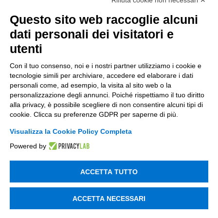
Rifiuta cookie non necessari ✕
Data & BI
Questo sito web raccoglie alcuni
Trasformazione Digitale
dati personali dei visitatori e
utenti
Compliance Normativa Integrata
Con il tuo consenso, noi e i nostri partner utilizziamo i cookie e
Soluzioni Digitali
tecnologie simili per archiviare, accedere ed elaborare i dati
personali come, ad esempio, la visita al sito web o la
Smart Factory
personalizzazione degli annunci. Poiché rispettiamo il tuo diritto
alla privacy, è possibile scegliere di non consentire alcuni tipi di
Supply Chain
cookie. Clicca su preferenze GDPR per saperne di più.
Soluzioni Custom
Visualizza la Cookie Policy Completa
Soluzioni AI
Powered by
Compliance
ACCETTA TUTTO
Contacts
ACCETTA NECESSARI
info@tinextainnovationhub.com