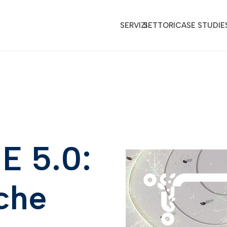
SERVIZI
SETTORI
CASE STUDIE
E 5.0:
 che