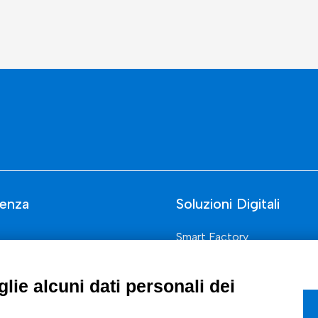
enza
Soluzioni Digitali
Smart Factory
Supply Chain
lie alcuni dati personali dei
rcati
Soluzioni Custom
one di prodotto e processo
Soluzioni AI