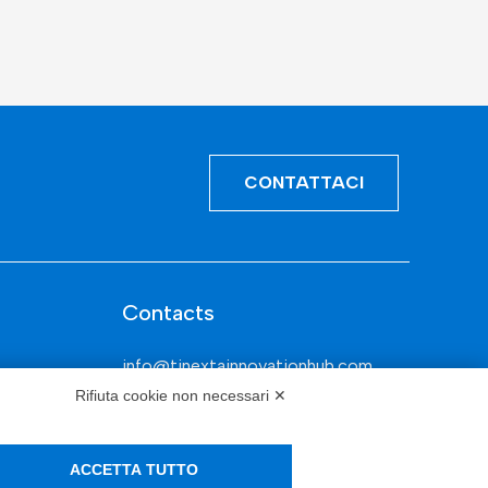
CONTATTACI
Contacts
info@tinextainnovationhub.com
Rifiuta cookie non necessari ✕
+39 0522 733711
Sede Legale: Corso Mazzini, 11 42015
ACCETTA TUTTO
Correggio (RE)