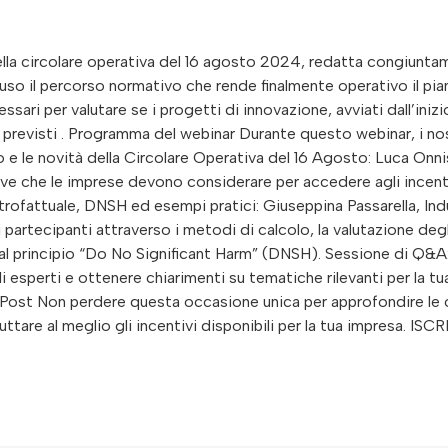
a circolare operativa del 16 agosto 2024, redatta congiuntam
luso il percorso normativo che rende finalmente operativo il pia
sari per valutare se i progetti di innovazione, avviati dall’iniz
 previsti . Programma del webinar Durante questo webinar, i nost
o e le novità della Circolare Operativa del 16 Agosto: Luca On
ive che le imprese devono considerare per accedere agli incenti
trofattuale, DNSH ed esempi pratici: Giuseppina Passarella, I
partecipanti attraverso i metodi di calcolo, la valutazione degl
 al principio “Do No Significant Harm” (DNSH). Sessione di Q&A: 
esperti e ottenere chiarimenti su tematiche rilevanti per la tua
Post Non perdere questa occasione unica per approfondire le o
ruttare al meglio gli incentivi disponibili per la tua impresa. IS