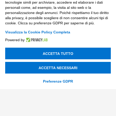
tecnologie simili per archiviare, accedere ed elaborare i dati
personali come, ad esempio, la visita al sito web o la
Contacts
personalizzazione degli annunci. Poiché rispettiamo il tuo diritto
alla privacy, è possibile scegliere di non consentire alcuni tipi di
cookie. Clicca su preferenze GDPR per saperne di più.
info@tinextainnovationhub.com
Visualizza la Cookie Policy Completa
+39 0522 733711
Powered by
Sede Legale: Corso Mazzini, 11 42015 Correggio (RE)
ACCETTA TUTTO
Privacy Policy
ACCETTA NECESSARI
Società Trasparente
Preferenze GDPR
© 2026 Tinexta Innovation Hub S.p.A
Società soggetta alla Direzione e Coordinamento di
Tinexta S.p.A.
P.IVA/C.F 02182620357 |
REA nr. 258772 | Capitale