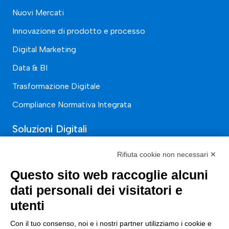
Nuovi Mercati
Innovazione di prodotto e processo
Digital Marketing
Data & BI
Trasformazione Digitale
Compliance Normativa Integrata
Soluzioni Digitali
Smart Factory
Rifiuta cookie non necessari ✕
Supply Chain
Questo sito web raccoglie alcuni
dati personali dei visitatori e
Soluzioni Custom
utenti
Soluzioni AI
Con il tuo consenso, noi e i nostri partner utilizziamo i cookie e
Compliance