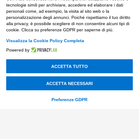
Compliance
tecnologie simili per archiviare, accedere ed elaborare i dati
personali come, ad esempio, la visita al sito web o la
Contacts
personalizzazione degli annunci. Poiché rispettiamo il tuo diritto
alla privacy, è possibile scegliere di non consentire alcuni tipi di
cookie. Clicca su preferenze GDPR per saperne di più.
info@tinextainnovationhub.com
Visualizza la Cookie Policy Completa
+39 0522 733711
Powered by
Sede Legale: Corso Mazzini, 11 42015 Correggio (RE)
ACCETTA TUTTO
Privacy Policy
ACCETTA NECESSARI
Società Trasparente
Preferenze GDPR
© 2026 Tinexta Innovation Hub S.p.A
Società soggetta alla Direzione e Coordinamento di
Tinexta S.p.A.