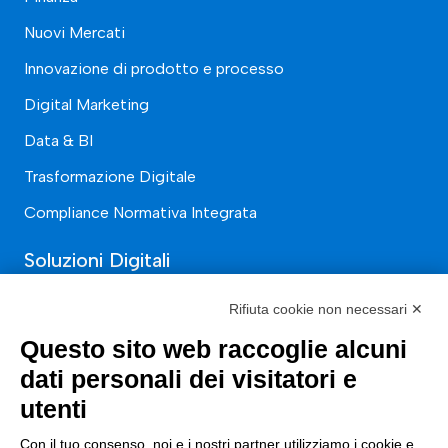
Nuovi Mercati
Innovazione di prodotto e processo
Digital Marketing
Data & BI
Trasformazione Digitale
Compliance Normativa Integrata
Soluzioni Digitali
Smart Factory
Rifiuta cookie non necessari ✕
Supply Chain
Questo sito web raccoglie alcuni
dati personali dei visitatori e
Soluzioni Custom
utenti
Soluzioni AI
Con il tuo consenso, noi e i nostri partner utilizziamo i cookie e