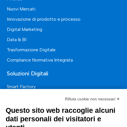
Nuovi Mercati
Innovazione di prodotto e processo
Digital Marketing
Data & BI
Trasformazione Digitale
Compliance Normativa Integrata
Soluzioni Digitali
Smart Factory
Supply Chain
Rifiuta cookie non necessari ✕
Soluzioni Custom
Questo sito web raccoglie alcuni
Soluzioni AI
dati personali dei visitatori e