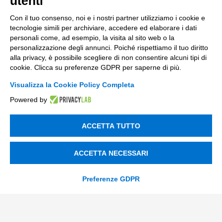
utenti
Compliance
Con il tuo consenso, noi e i nostri partner utilizziamo i cookie e
Contacts
tecnologie simili per archiviare, accedere ed elaborare i dati
personali come, ad esempio, la visita al sito web o la
personalizzazione degli annunci. Poiché rispettiamo il tuo diritto
info@tinextainnovationhub.com
alla privacy, è possibile scegliere di non consentire alcuni tipi di
cookie. Clicca su preferenze GDPR per saperne di più.
+39 0522 733711
Visualizza la Cookie Policy Completa
Sede Legale: Corso Mazzini, 11 42015 Correggio (RE)
Powered by
Privacy Policy
ACCETTA TUTTO
Società Trasparente
ACCETTA NECESSARI
© 2026 Tinexta Innovation Hub S.p.A
Preferenze GDPR
Società soggetta alla Direzione e Coordinamento di
Tinexta S.p.A.