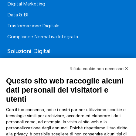
Digital Marketing
Data & BI
Trasformazione Digitale
Compliance Normativa Integrata
Soluzioni Digitali
Smart Factory
Rifiuta cookie non necessari ✕
Supply Chain
Questo sito web raccoglie alcuni
Soluzioni Custom
dati personali dei visitatori e
utenti
Soluzioni AI
Compliance
Con il tuo consenso, noi e i nostri partner utilizziamo i cookie e
tecnologie simili per archiviare, accedere ed elaborare i dati
personali come, ad esempio, la visita al sito web o la
Contacts
personalizzazione degli annunci. Poiché rispettiamo il tuo diritto
alla privacy, è possibile scegliere di non consentire alcuni tipi di