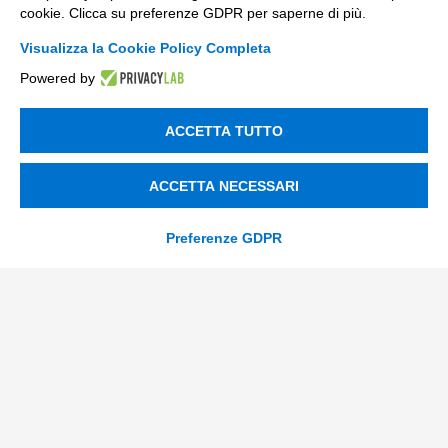
info@tinextainnovationhub.com
cookie. Clicca su preferenze GDPR per saperne di più.
+39 0522 733711
Visualizza la Cookie Policy Completa
Powered by
Sede Legale: Corso Mazzini, 11 42015 Correggio (RE)
ACCETTA TUTTO
Privacy Policy
ACCETTA NECESSARI
Società Trasparente
Preferenze GDPR
© 2026 Tinexta Innovation Hub S.p.A
Società soggetta alla Direzione e Coordinamento di
Tinexta S.p.A.
P.IVA/C.F 02182620357 |
REA nr. 258772 | Capitale
Sociale € 82.628,15.