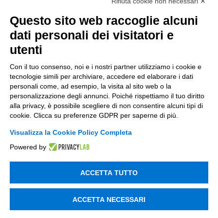
Rifiuta cookie non necessari ✕
Supply Chain
Questo sito web raccoglie alcuni
Soluzioni Custom
dati personali dei visitatori e
Soluzioni AI
utenti
Compliance
Con il tuo consenso, noi e i nostri partner utilizziamo i cookie e
Contacts
tecnologie simili per archiviare, accedere ed elaborare i dati
personali come, ad esempio, la visita al sito web o la
personalizzazione degli annunci. Poiché rispettiamo il tuo diritto
info@tinextainnovationhub.com
alla privacy, è possibile scegliere di non consentire alcuni tipi di
cookie. Clicca su preferenze GDPR per saperne di più.
+39 0522 733711
Visualizza la Cookie Policy Completa
Sede Legale: Corso Mazzini, 11 42015 Correggio (RE)
Powered by
Privacy Policy
ACCETTA TUTTO
Società Trasparente
ACCETTA NECESSARI