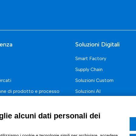
enza
Soluzioni Digitali
Smart Factory
Supply Chain
rcati
Soluzioni Custom
one di prodotto e processo
Soluzioni AI
Marketing
Compliance
I
lie alcuni dati personali dei
azione Digitale
ce Normativa Integrata
utilizziamo i cookie e tecnologie simili per archiviare, accedere