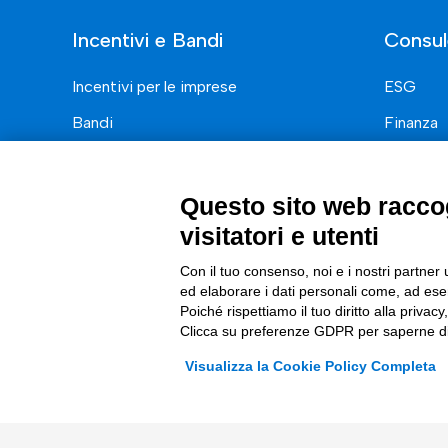
Incentivi e Bandi
Consul
Incentivi per le imprese
ESG
Bandi
Finanza
Fondi Europei
Nuovi Me
Innovazi
Questo sito web raccog
Digital 
visitatori e utenti
Data & B
Con il tuo consenso, noi e i nostri partner 
ed elaborare i dati personali come, ad esem
Trasform
Poiché rispettiamo il tuo diritto alla privacy
Clicca su preferenze GDPR per saperne di
Complian
Visualizza la Cookie Policy Completa
© 2026 Tinexta Innovation Hub S.p.A