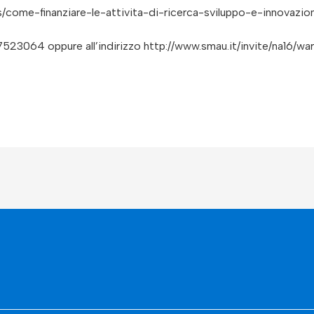
s/come-finanziare-le-attivita-di-ricerca-sviluppo-e-innovazio
7523064 oppure all’indirizzo http://www.smau.it/invite/na16/war