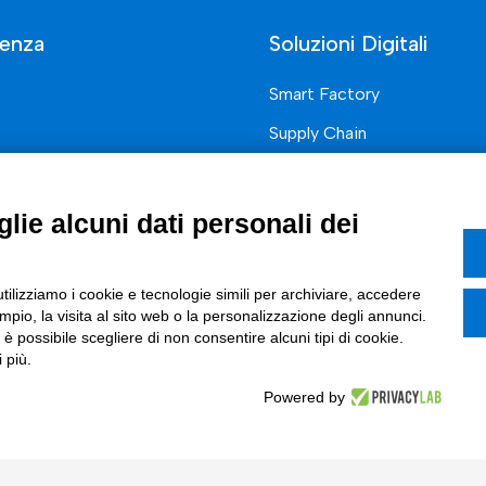
enza
Soluzioni Digitali
Smart Factory
Supply Chain
rcati
Soluzioni Custom
one di prodotto e processo
Soluzioni AI
lie alcuni dati personali dei
Marketing
Compliance
I
utilizziamo i cookie e tecnologie simili per archiviare, accedere
pio, la visita al sito web o la personalizzazione degli annunci.
azione Digitale
, è possibile scegliere di non consentire alcuni tipi di cookie.
 più.
ce Normativa Integrata
Powered by