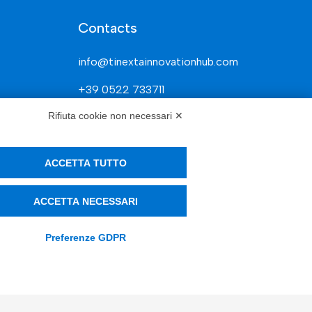
Contacts
info@tinextainnovationhub.com
+39 0522 733711
Rifiuta cookie non necessari ✕
Sede Legale: Corso Mazzini, 11 42015
Correggio (RE)
ACCETTA TUTTO
Privacy Policy
ACCETTA NECESSARI
Società Trasparente
Preferenze GDPR