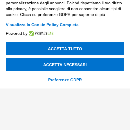
personalizzazione degli annunci. Poiché rispettiamo il tuo diritto
Soluzioni Custom
alla privacy, è possibile scegliere di non consentire alcuni tipi di
Soluzioni AI
cookie. Clicca su preferenze GDPR per saperne di più.
Compliance
Visualizza la Cookie Policy Completa
Powered by
Contacts
ACCETTA TUTTO
info@tinextainnovationhub.com
+39 0522 733711
ACCETTA NECESSARI
Sede Legale: Corso Mazzini, 11 42015 Correggio (RE)
Preferenze GDPR
Privacy Policy
Società Trasparente
© 2026 Tinexta Innovation Hub S.p.A