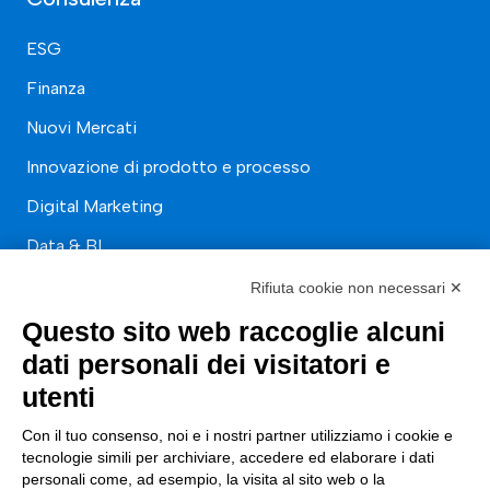
ESG
Finanza
Nuovi Mercati
Innovazione di prodotto e processo
Digital Marketing
Data & BI
Trasformazione Digitale
Rifiuta cookie non necessari ✕
Compliance Normativa Integrata
Questo sito web raccoglie alcuni
dati personali dei visitatori e
Soluzioni Digitali
utenti
Smart Factory
Con il tuo consenso, noi e i nostri partner utilizziamo i cookie e
tecnologie simili per archiviare, accedere ed elaborare i dati
Supply Chain
personali come, ad esempio, la visita al sito web o la