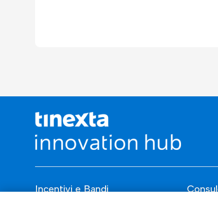
Incentivi e Bandi
Consul
Incentivi per le imprese
ESG