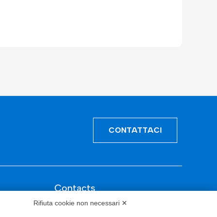
CONTATTACI
Contacts
Rifiuta cookie non necessari ✕
info@tinextainnovationhub.com