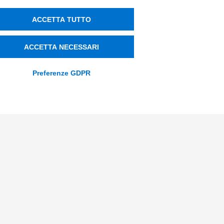
+39 0522 733711
ACCETTA TUTTO
Sede Legale: Corso Mazzini, 11 42015
Correggio (RE)
ACCETTA NECESSARI
Preferenze GDPR
Privacy Policy
Società Trasparente