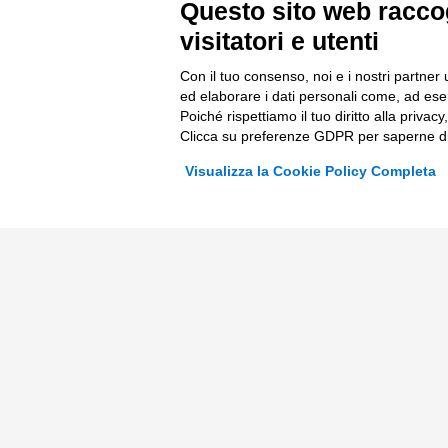
Questo sito web raccog
Bandi
Finanza
visitatori e utenti
Fondi Europei
Nuovi Me
Con il tuo consenso, noi e i nostri partner 
Innovazi
ed elaborare i dati personali come, ad esem
Poiché rispettiamo il tuo diritto alla privacy
Digital 
Clicca su preferenze GDPR per saperne di
Data & B
Visualizza la Cookie Policy Completa
Trasform
Complian
© 2026 Tinexta Innovation Hub S.p.A
Società soggetta alla Direzione e Coordinamento di 
P.IVA/C.F 02182620357 |
REA nr. 258772 | Capitale