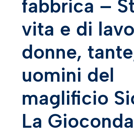
fabbrica – St
vita e di lav
donne, tante,
uomini del
maglificio S
La Gioconda