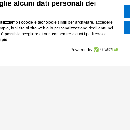
lie alcuni dati personali dei
Supply Chain
rcati
Soluzioni Custom
utilizziamo i cookie e tecnologie simili per archiviare, accedere
one di prodotto e processo
Soluzioni AI
pio, la visita al sito web o la personalizzazione degli annunci.
, è possibile scegliere di non consentire alcuni tipi di cookie.
Marketing
Compliance
 più.
I
Powered by
azione Digitale
ce Normativa Integrata
Tinexta S.p.A.
 Sociale € 82.628,15.