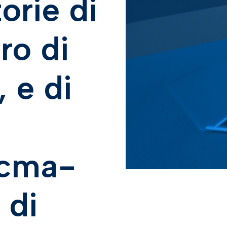
orie di
oro di
 e di
icma-
 di