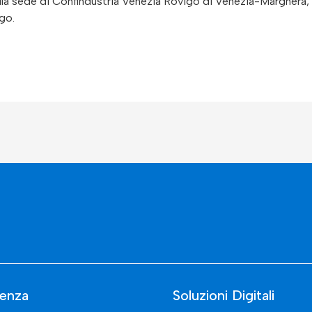
nella sede di Confindustria Venezia Rovigo di Venezia-Marghera,
go.
enza
Soluzioni Digitali