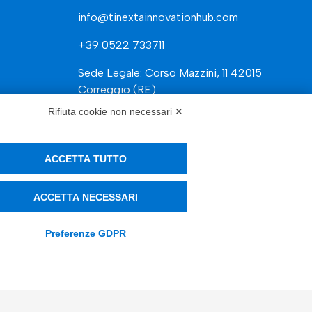
info@tinextainnovationhub.com
+39 0522 733711
Sede Legale: Corso Mazzini, 11 42015
Correggio (RE)
Rifiuta cookie non necessari ✕
Privacy Policy
ACCETTA TUTTO
Società Trasparente
ACCETTA NECESSARI
Preferenze GDPR