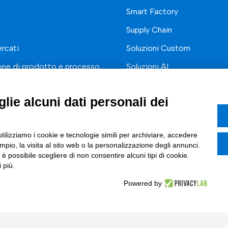
Smart Factory
Supply Chain
rcati
Soluzioni Custom
one di prodotto e processo
Soluzioni AI
Marketing
Compliance
lie alcuni dati personali dei
I
azione Digitale
utilizziamo i cookie e tecnologie simili per archiviare, accedere
ce Normativa Integrata
pio, la visita al sito web o la personalizzazione degli annunci.
, è possibile scegliere di non consentire alcuni tipi di cookie.
 più.
Powered by
Tinexta S.p.A.
 Sociale € 82.628,15.