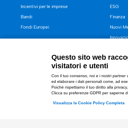
Incentivi per le imprese
ESG
Bandi
Finanza
Fondi Europei
Nuovi Me
Innovazi
Digital 
Questo sito web raccog
Data & B
visitatori e utenti
Trasform
Con il tuo consenso, noi e i nostri partner 
Complian
ed elaborare i dati personali come, ad esem
Poiché rispettiamo il tuo diritto alla privacy
Clicca su preferenze GDPR per saperne di
Visualizza la Cookie Policy Completa
© 2026 Tinexta Innovation Hub S.p.A
Società soggetta alla Direzione e Coordinamento di 
P.IVA/C.F 02182620357 |
REA nr. 258772 | Capitale