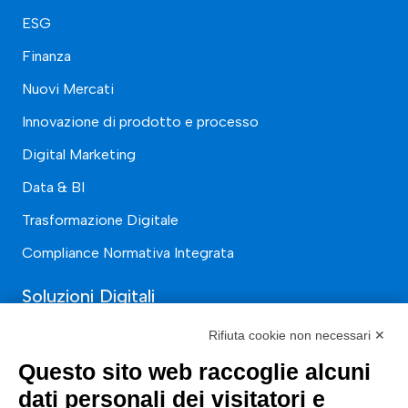
ESG
Finanza
Nuovi Mercati
Innovazione di prodotto e processo
Digital Marketing
Data & BI
Trasformazione Digitale
Compliance Normativa Integrata
Soluzioni Digitali
Rifiuta cookie non necessari ✕
Smart Factory
Questo sito web raccoglie alcuni
Supply Chain
dati personali dei visitatori e
Soluzioni Custom