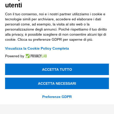
utenti
Soluzioni AI
Con il tuo consenso, noi e i nostri partner utilizziamo i cookie e
Compliance
tecnologie simili per archiviare, accedere ed elaborare i dati
personali come, ad esempio, la visita al sito web o la
Contacts
personalizzazione degli annunci. Poiché rispettiamo il tuo diritto
alla privacy, è possibile scegliere di non consentire alcuni tipi di
cookie. Clicca su preferenze GDPR per saperne di più.
info@tinextainnovationhub.com
Visualizza la Cookie Policy Completa
+39 0522 733711
Powered by
Sede Legale: Corso Mazzini, 11 42015 Correggio (RE)
ACCETTA TUTTO
Privacy Policy
ACCETTA NECESSARI
Società Trasparente
Preferenze GDPR
© 2026 Tinexta Innovation Hub S.p.A