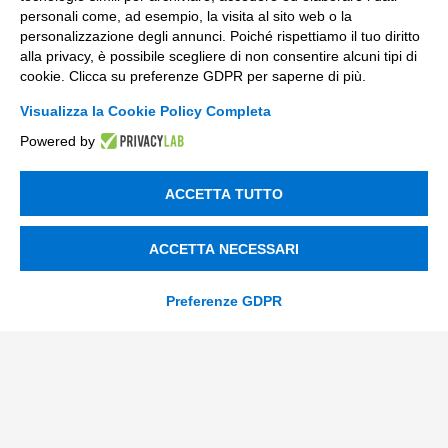
personali come, ad esempio, la visita al sito web o la
info@tinextainnovationhub.com
personalizzazione degli annunci. Poiché rispettiamo il tuo diritto
alla privacy, è possibile scegliere di non consentire alcuni tipi di
+39 0522 733711
cookie. Clicca su preferenze GDPR per saperne di più.
Sede Legale: Corso Mazzini, 11 42015 Correggio (RE)
Visualizza la Cookie Policy Completa
Powered by
Privacy Policy
ACCETTA TUTTO
Società Trasparente
ACCETTA NECESSARI
© 2026 Tinexta Innovation Hub S.p.A
Preferenze GDPR
Società soggetta alla Direzione e Coordinamento di
Tinexta S.p.A.
P.IVA/C.F 02182620357 |
REA nr. 258772 | Capitale
Sociale € 82.628,15.