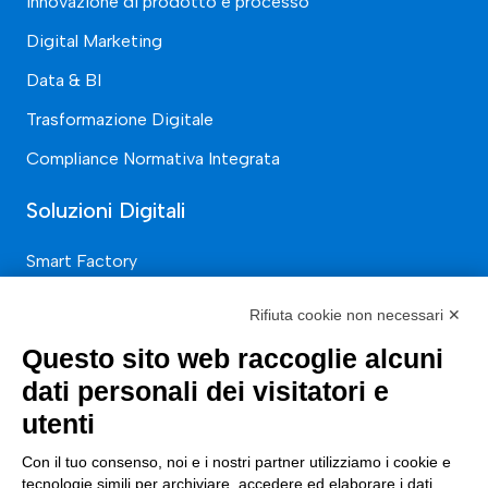
Innovazione di prodotto e processo
Digital Marketing
Data & BI
Trasformazione Digitale
Compliance Normativa Integrata
Soluzioni Digitali
Smart Factory
Supply Chain
Rifiuta cookie non necessari ✕
Soluzioni Custom
Questo sito web raccoglie alcuni
Soluzioni AI
dati personali dei visitatori e
Compliance
utenti
Con il tuo consenso, noi e i nostri partner utilizziamo i cookie e
Contacts
tecnologie simili per archiviare, accedere ed elaborare i dati