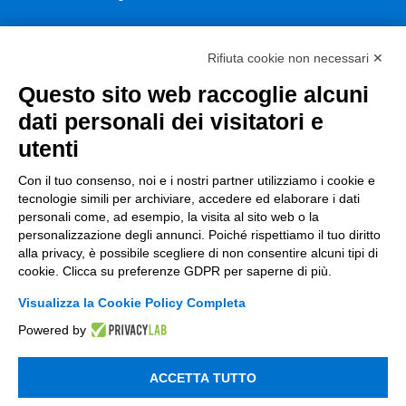
Smart Factory
Rifiuta cookie non necessari ✕
Supply Chain
Questo sito web raccoglie alcuni
Soluzioni Custom
dati personali dei visitatori e
Soluzioni AI
utenti
Compliance
Con il tuo consenso, noi e i nostri partner utilizziamo i cookie e
tecnologie simili per archiviare, accedere ed elaborare i dati
Contacts
personali come, ad esempio, la visita al sito web o la
personalizzazione degli annunci. Poiché rispettiamo il tuo diritto
info@tinextainnovationhub.com
alla privacy, è possibile scegliere di non consentire alcuni tipi di
cookie. Clicca su preferenze GDPR per saperne di più.
+39 0522 733711
Visualizza la Cookie Policy Completa
Sede Legale: Corso Mazzini, 11 42015 Correggio (RE)
Powered by
ACCETTA TUTTO
Privacy Policy