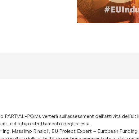
 PARTIAL-PGMs verterà sull’assessment dell’attività dell’ultimo
sati, e il futuro sfruttamento degli stessi.
l’ Ing. Massimo Rinaldi , EU Project Expert – European Funding D
s e i risultati delle attività di gestione amministrativa, data 