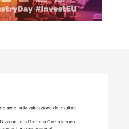
 anno, sulla valutazione dei risultati
ivision , e la Dott.ssa Cinzia Iacono
management, ipr management,