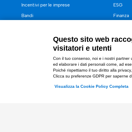
Incentivi per le imprese
ESG
Bandi
Finanza
Fondi Europei
Nuovi Me
Innovazi
Questo sito web raccog
visitatori e utenti
Digital 
Data & B
Con il tuo consenso, noi e i nostri partner 
ed elaborare i dati personali come, ad esem
Trasform
Poiché rispettiamo il tuo diritto alla privacy
Clicca su preferenze GDPR per saperne di
Complian
Visualizza la Cookie Policy Completa
© 2026 Tinexta Innovation Hub S.p.A
Società soggetta alla Direzione e Coordinamento di 
P.IVA/C.F 02182620357 |
REA nr. 258772 | Capitale