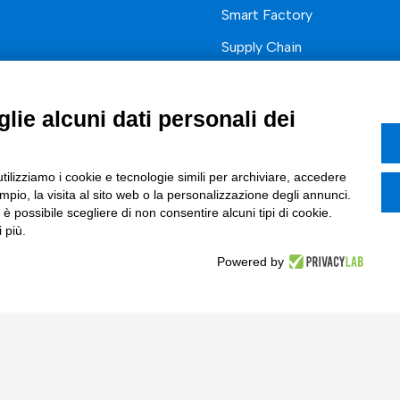
Smart Factory
Supply Chain
rcati
Soluzioni Custom
one di prodotto e processo
Soluzioni AI
lie alcuni dati personali dei
Marketing
Compliance
I
utilizziamo i cookie e tecnologie simili per archiviare, accedere
pio, la visita al sito web o la personalizzazione degli annunci.
azione Digitale
, è possibile scegliere di non consentire alcuni tipi di cookie.
 più.
ce Normativa Integrata
Powered by
Tinexta S.p.A.
 Sociale € 82.628,15.