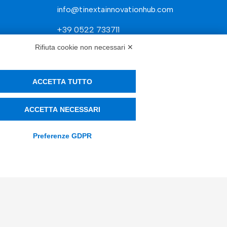
info@tinextainnovationhub.com
+39 0522 733711
Rifiuta cookie non necessari ✕
Sede Legale: Corso Mazzini, 11 42015
Correggio (RE)
ACCETTA TUTTO
ACCETTA NECESSARI
Privacy Policy
Società Trasparente
Preferenze GDPR