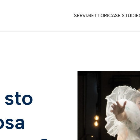
SERVIZI
SETTORI
CASE STUDIE
 sto
osa