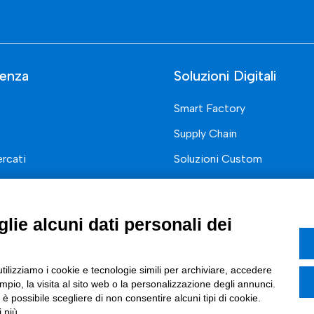
enza
Soluzioni Digitali
Smart Factory
Supply Chain
rcati
Soluzioni Custom
one di prodotto e processo
Soluzioni AI
Marketing
Compliance
lie alcuni dati personali dei
I
azione Digitale
utilizziamo i cookie e tecnologie simili per archiviare, accedere
pio, la visita al sito web o la personalizzazione degli annunci.
ce Normativa Integrata
, è possibile scegliere di non consentire alcuni tipi di cookie.
 più.