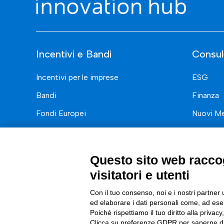
Incentivi e Bandi
Consul
Incentivi per le imprese
ESG
Bandi
Finanza
Fondi Europei
Nuovi Me
Innovazi
Digital 
Questo sito web raccog
Data & B
visitatori e utenti
Trasform
Con il tuo consenso, noi e i nostri partner 
ed elaborare i dati personali come, ad esem
Complian
Poiché rispettiamo il tuo diritto alla privacy
Clicca su preferenze GDPR per saperne di