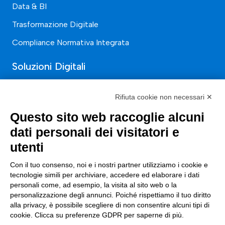
Data & BI
Trasformazione Digitale
Compliance Normativa Integrata
Soluzioni Digitali
Smart Factory
Rifiuta cookie non necessari ✕
Supply Chain
Questo sito web raccoglie alcuni
Soluzioni Custom
dati personali dei visitatori e
Soluzioni AI
utenti
Compliance
Con il tuo consenso, noi e i nostri partner utilizziamo i cookie e
tecnologie simili per archiviare, accedere ed elaborare i dati
Contacts
personali come, ad esempio, la visita al sito web o la
personalizzazione degli annunci. Poiché rispettiamo il tuo diritto
alla privacy, è possibile scegliere di non consentire alcuni tipi di
info@tinextainnovationhub.com
cookie. Clicca su preferenze GDPR per saperne di più.