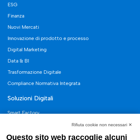
ESG
Finanza
Nuovi Mercati
Innovazione di prodotto e processo
Digital Marketing
Data & BI
Trasformazione Digitale
Compliance Normativa Integrata
Soluzioni Digitali
Smart Factory
Supply Chain
Rifiuta cookie non necessari ✕
Soluzioni Custom
Questo sito web raccoglie alcuni