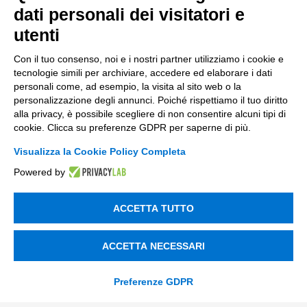
dati personali dei visitatori e
Soluzioni AI
utenti
Compliance
Con il tuo consenso, noi e i nostri partner utilizziamo i cookie e
Contacts
tecnologie simili per archiviare, accedere ed elaborare i dati
personali come, ad esempio, la visita al sito web o la
personalizzazione degli annunci. Poiché rispettiamo il tuo diritto
info@tinextainnovationhub.com
alla privacy, è possibile scegliere di non consentire alcuni tipi di
cookie. Clicca su preferenze GDPR per saperne di più.
+39 0522 733711
Visualizza la Cookie Policy Completa
Sede Legale: Corso Mazzini, 11 42015 Correggio (RE)
Powered by
Privacy Policy
ACCETTA TUTTO
Società Trasparente
ACCETTA NECESSARI
Preferenze GDPR
© 2026 Tinexta Innovation Hub S.p.A
Società soggetta alla Direzione e Coordinamento di