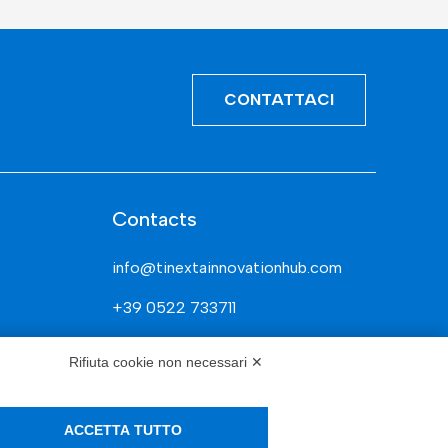
CONTATTACI
Contacts
info@tinextainnovationhub.com
+39 0522 733711
Sede Legale: Corso Mazzini, 11 42015
Rifiuta cookie non necessari ✕
Correggio (RE)
ACCETTA TUTTO