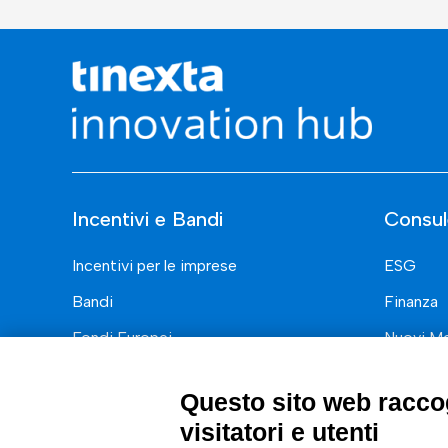
Incentivi e Bandi
Consul
Incentivi per le imprese
ESG
Bandi
Finanza
Fondi Europei
Nuovi Me
Innovazi
Questo sito web raccog
Digital 
visitatori e utenti
Data & B