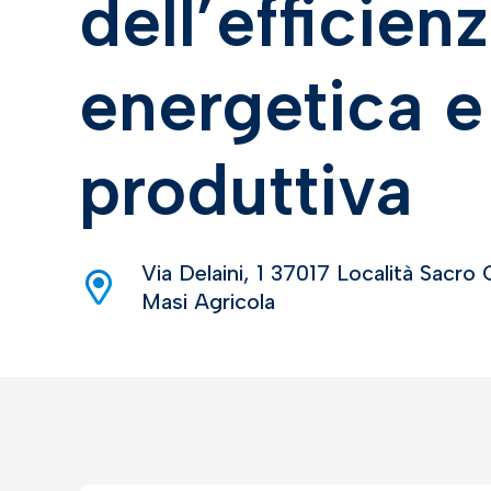
dell’efficien
energetica e
produttiva
Via Delaini, 1 37017 Località Sacro
Masi Agricola