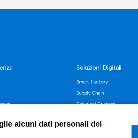
enza
Soluzioni Digitali
Smart Factory
Supply Chain
rcati
Soluzioni Custom
one di prodotto e processo
Soluzioni AI
lie alcuni dati personali dei
Marketing
Compliance
I