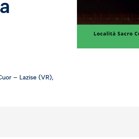
za
 Cuor – Lazise (VR),