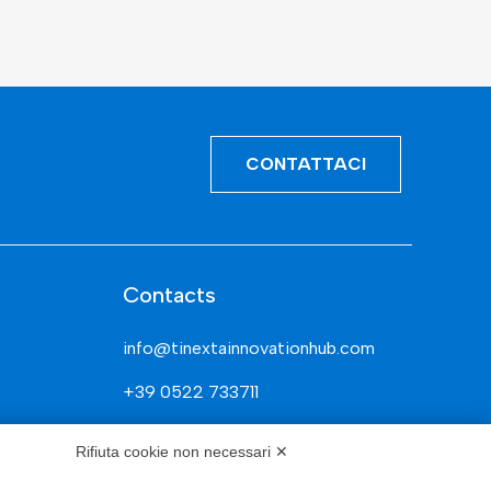
CONTATTACI
Contacts
info@tinextainnovationhub.com
+39 0522 733711
Sede Legale: Corso Mazzini, 11 42015
Rifiuta cookie non necessari ✕
Correggio (RE)