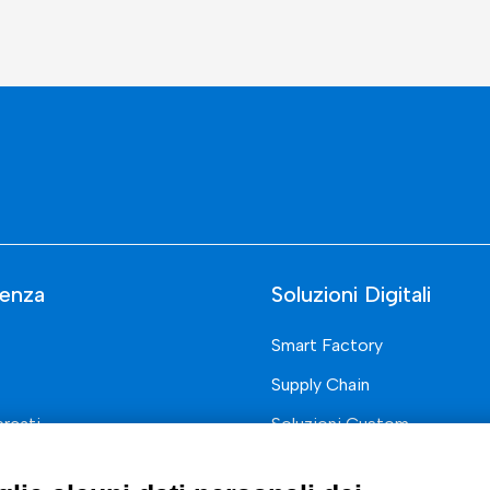
enza
Soluzioni Digitali
Smart Factory
Supply Chain
rcati
Soluzioni Custom
one di prodotto e processo
Soluzioni AI