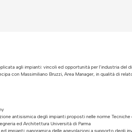
licata agli impianti: vincoli ed opportunità per l’industria del 
cipa con Massimiliano Bruzzi, Area Manager, in qualità di relat
my
llazione antisismica degli impianti proposti nelle norme Tecniche
gegneria ed Architettura Università di Parma
ci ed impianti: panoramica delle agevolazioni a supporto degli i