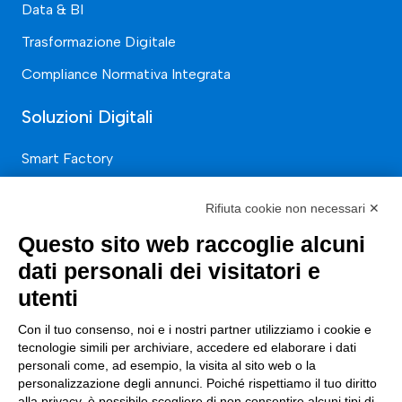
Data & BI
Trasformazione Digitale
Compliance Normativa Integrata
Soluzioni Digitali
Smart Factory
Supply Chain
Rifiuta cookie non necessari ✕
Soluzioni Custom
Questo sito web raccoglie alcuni
Soluzioni AI
dati personali dei visitatori e
Compliance
utenti
Contacts
Con il tuo consenso, noi e i nostri partner utilizziamo i cookie e
tecnologie simili per archiviare, accedere ed elaborare i dati
personali come, ad esempio, la visita al sito web o la
info@tinextainnovationhub.com
personalizzazione degli annunci. Poiché rispettiamo il tuo diritto
alla privacy, è possibile scegliere di non consentire alcuni tipi di