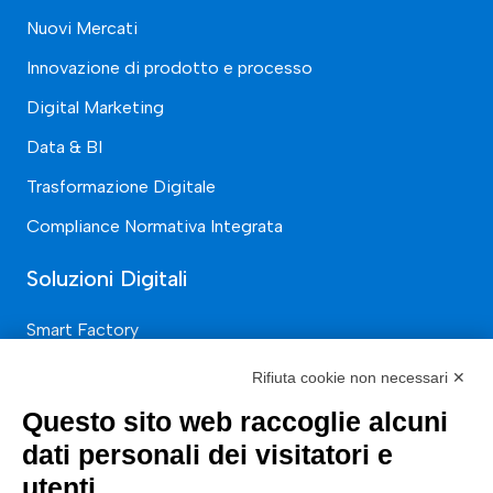
Nuovi Mercati
Innovazione di prodotto e processo
Digital Marketing
Data & BI
Trasformazione Digitale
Compliance Normativa Integrata
Soluzioni Digitali
Smart Factory
Supply Chain
Rifiuta cookie non necessari ✕
Soluzioni Custom
Questo sito web raccoglie alcuni
Soluzioni AI
dati personali dei visitatori e
utenti
Compliance