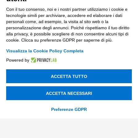
Con il tuo consenso, noi e i nostri partner utilizziamo i cookie e
Contacts
tecnologie simili per archiviare, accedere ed elaborare i dati
personali come, ad esempio, la visita al sito web o la
info@tinextainnovationhub.com
personalizzazione degli annunci. Poiché rispettiamo il tuo diritto
alla privacy, è possibile scegliere di non consentire alcuni tipi di
+39 0522 733711
cookie. Clicca su preferenze GDPR per saperne di più.
Visualizza la Cookie Policy Completa
Sede Legale: Corso Mazzini, 11 42015 Correggio (RE)
Powered by
Privacy Policy
ACCETTA TUTTO
Società Trasparente
ACCETTA NECESSARI
© 2026 Tinexta Innovation Hub S.p.A
Preferenze GDPR
Società soggetta alla Direzione e Coordinamento di
Tinexta S.p.A.
P.IVA/C.F 02182620357 |
REA nr. 258772 | Capitale