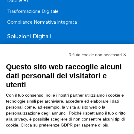
Data & BI
Trasformazione Digitale
Compliance Normativa Integrata
Soluzioni Digitali
Smart Factory
Rifiuta cookie non necessari ✕
Supply Chain
Questo sito web raccoglie alcuni
Soluzioni Custom
dati personali dei visitatori e
Soluzioni AI
utenti
Compliance
Con il tuo consenso, noi e i nostri partner utilizziamo i cookie e
tecnologie simili per archiviare, accedere ed elaborare i dati
Contacts
personali come, ad esempio, la visita al sito web o la
personalizzazione degli annunci. Poiché rispettiamo il tuo diritto
alla privacy, è possibile scegliere di non consentire alcuni tipi di
info@tinextainnovationhub.com
cookie. Clicca su preferenze GDPR per saperne di più.
+39 0522 733711