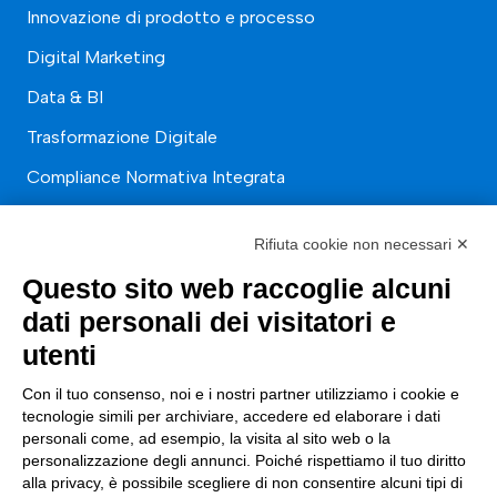
Innovazione di prodotto e processo
Digital Marketing
Data & BI
Trasformazione Digitale
Compliance Normativa Integrata
Soluzioni Digitali
Rifiuta cookie non necessari ✕
Smart Factory
Questo sito web raccoglie alcuni
dati personali dei visitatori e
Supply Chain
utenti
Soluzioni Custom
Con il tuo consenso, noi e i nostri partner utilizziamo i cookie e
Soluzioni AI
tecnologie simili per archiviare, accedere ed elaborare i dati
personali come, ad esempio, la visita al sito web o la
Compliance
personalizzazione degli annunci. Poiché rispettiamo il tuo diritto
alla privacy, è possibile scegliere di non consentire alcuni tipi di
Contacts