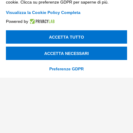
cookie. Clicca su preferenze GDPR per saperne di più.
Visualizza la Cookie Policy Completa
info@tinextainnovationhub.com
Powered by
+39 0522 733711
Sede Legale: Corso Mazzini, 11 42015 Correggio (RE)
ACCETTA TUTTO
ACCETTA NECESSARI
Privacy Policy
Società Trasparente
Preferenze GDPR
© 2026 Tinexta Innovation Hub S.p.A
Società soggetta alla Direzione e Coordinamento di
Tinexta S.p.A.
P.IVA/C.F 02182620357 |
REA nr. 258772 | Capitale
Sociale € 82.628,15.