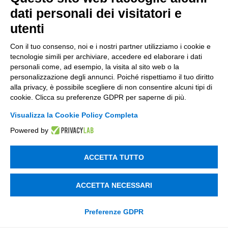
dati personali dei visitatori e
Soluzioni Custom
utenti
Soluzioni AI
Con il tuo consenso, noi e i nostri partner utilizziamo i cookie e
Compliance
tecnologie simili per archiviare, accedere ed elaborare i dati
personali come, ad esempio, la visita al sito web o la
Contacts
personalizzazione degli annunci. Poiché rispettiamo il tuo diritto
alla privacy, è possibile scegliere di non consentire alcuni tipi di
cookie. Clicca su preferenze GDPR per saperne di più.
info@tinextainnovationhub.com
Visualizza la Cookie Policy Completa
+39 0522 733711
Powered by
Sede Legale: Corso Mazzini, 11 42015 Correggio (RE)
ACCETTA TUTTO
Privacy Policy
ACCETTA NECESSARI
Società Trasparente
Preferenze GDPR