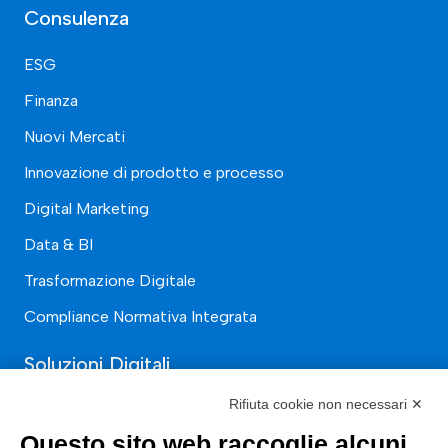
Consulenza
ESG
Finanza
Nuovi Mercati
Innovazione di prodotto e processo
Digital Marketing
Data & BI
Trasformazione Digitale
Compliance Normativa Integrata
Soluzioni Digitali
Rifiuta cookie non necessari ✕
Smart Factory
Questo sito web raccoglie alcuni
Supply Chain