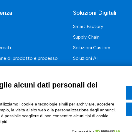
enza
Soluzioni Digitali
Smart Factory
Supply Chain
rcati
Soluzioni Custom
one di prodotto e processo
Soluzioni AI
Marketing
Compliance
I
lie alcuni dati personali dei
azione Digitale
ce Normativa Integrata
utilizziamo i cookie e tecnologie simili per archiviare, accedere
pio, la visita al sito web o la personalizzazione degli annunci.
, è possibile scegliere di non consentire alcuni tipi di cookie.
 più.