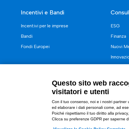
Incentivi e Bandi
Consul
Incentivi per le imprese
ESG
Bandi
Finanza
Fondi Europei
Nuovi Me
Innovazi
Digital 
Data & B
Questo sito web raccog
Trasform
visitatori e utenti
Complian
Con il tuo consenso, noi e i nostri partner 
ed elaborare i dati personali come, ad esem
Poiché rispettiamo il tuo diritto alla privacy
Clicca su preferenze GDPR per saperne di
© 2026 Tinexta Innovation Hub S.p.A