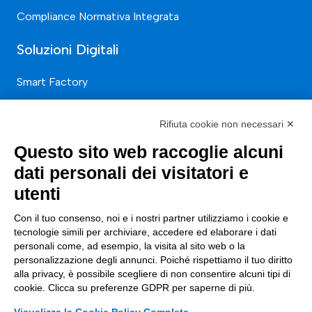
Compliance Normativa Integrata
Soluzioni Digitali
Smart Factory
Supply Chain
Rifiuta cookie non necessari ✕
Soluzioni Custom
Questo sito web raccoglie alcuni
Soluzioni AI
dati personali dei visitatori e
Compliance
utenti
Contacts
Con il tuo consenso, noi e i nostri partner utilizziamo i cookie e
tecnologie simili per archiviare, accedere ed elaborare i dati
personali come, ad esempio, la visita al sito web o la
info@tinextainnovationhub.com
personalizzazione degli annunci. Poiché rispettiamo il tuo diritto
alla privacy, è possibile scegliere di non consentire alcuni tipi di
+39 0522 733711
cookie. Clicca su preferenze GDPR per saperne di più.
Sede Legale: Corso Mazzini, 11 42015 Correggio (RE)