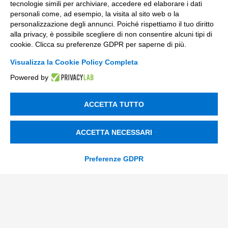
tecnologie simili per archiviare, accedere ed elaborare i dati
personali come, ad esempio, la visita al sito web o la
info@tinextainnovationhub.com
personalizzazione degli annunci. Poiché rispettiamo il tuo diritto
alla privacy, è possibile scegliere di non consentire alcuni tipi di
+39 0522 733711
cookie. Clicca su preferenze GDPR per saperne di più.
Visualizza la Cookie Policy Completa
Sede Legale: Corso Mazzini, 11 42015 Correggio (RE)
Powered by
Privacy Policy
ACCETTA TUTTO
Società Trasparente
ACCETTA NECESSARI
© 2026 Tinexta Innovation Hub S.p.A
Preferenze GDPR
Società soggetta alla Direzione e Coordinamento di
Tinexta S.p.A.
P.IVA/C.F 02182620357 |
REA nr. 258772 | Capitale
Sociale € 82.628,15.