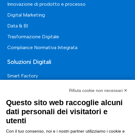
Innovazione di prodotto e processo
Digital Marketing
Data & BI
Trasformazione Digitale
Compliance Normativa Integrata
Soluzioni Digitali
Smart Factory
Supply Chain
Rifiuta cookie non necessari ✕
Soluzioni Custom
Questo sito web raccoglie alcuni
Soluzioni AI
dati personali dei visitatori e
utenti
Compliance
Con il tuo consenso, noi e i nostri partner utilizziamo i cookie e
Contacts