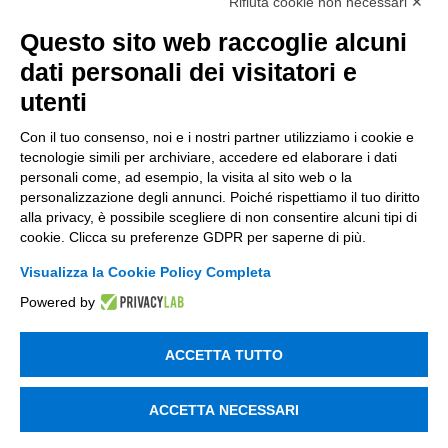
Rifiuta cookie non necessari ✕
Supply Chain
Questo sito web raccoglie alcuni
Soluzioni Custom
dati personali dei visitatori e
Soluzioni AI
utenti
Compliance
Con il tuo consenso, noi e i nostri partner utilizziamo i cookie e
Contacts
tecnologie simili per archiviare, accedere ed elaborare i dati
personali come, ad esempio, la visita al sito web o la
personalizzazione degli annunci. Poiché rispettiamo il tuo diritto
info@tinextainnovationhub.com
alla privacy, è possibile scegliere di non consentire alcuni tipi di
cookie. Clicca su preferenze GDPR per saperne di più.
+39 0522 733711
Visualizza la Cookie Policy Completa
Sede Legale: Corso Mazzini, 11 42015 Correggio (RE)
Powered by
ACCETTA TUTTO
Privacy Policy
Società Trasparente
ACCETTA NECESSARI