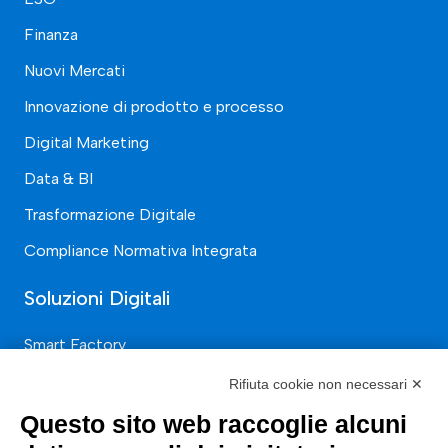
Finanza
Nuovi Mercati
Innovazione di prodotto e processo
Digital Marketing
Data & BI
Trasformazione Digitale
Compliance Normativa Integrata
Soluzioni Digitali
Smart Factory
Supply Chain
Rifiuta cookie non necessari ✕
Soluzioni Custom
Questo sito web raccoglie alcuni