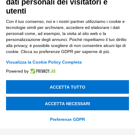
dati personali dei visitatori e
Soluzioni AI
utenti
Compliance
Con il tuo consenso, noi e i nostri partner utilizziamo i cookie e
Contacts
tecnologie simili per archiviare, accedere ed elaborare i dati
personali come, ad esempio, la visita al sito web o la
personalizzazione degli annunci. Poiché rispettiamo il tuo diritto
info@tinextainnovationhub.com
alla privacy, è possibile scegliere di non consentire alcuni tipi di
cookie. Clicca su preferenze GDPR per saperne di più.
+39 0522 733711
Visualizza la Cookie Policy Completa
Sede Legale: Corso Mazzini, 11 42015 Correggio (RE)
Powered by
Privacy Policy
ACCETTA TUTTO
Società Trasparente
ACCETTA NECESSARI
Preferenze GDPR
© 2026 Tinexta Innovation Hub S.p.A
Società soggetta alla Direzione e Coordinamento di
Tinexta S.p.A.