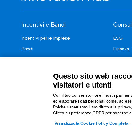
Incentivi e Bandi
Consul
Incentivi per le imprese
ESG
Bandi
Finanza
Fondi Europei
Nuovi Me
Innovazi
Questo sito web raccog
Digital 
visitatori e utenti
Data & B
Con il tuo consenso, noi e i nostri partner 
ed elaborare i dati personali come, ad esem
Trasform
Poiché rispettiamo il tuo diritto alla privacy
Complian
Clicca su preferenze GDPR per saperne di
Visualizza la Cookie Policy Completa