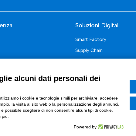
enza
Soluzioni Digitali
Smart Factory
Supply Chain
rcati
Soluzioni Custom
one di prodotto e processo
Soluzioni AI
lie alcuni dati personali dei
Marketing
Compliance
I
utilizziamo i cookie e tecnologie simili per archiviare, accedere
pio, la visita al sito web o la personalizzazione degli annunci.
azione Digitale
, è possibile scegliere di non consentire alcuni tipi di cookie.
ce Normativa Integrata
 più.
Powered by