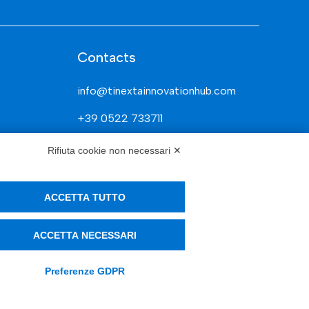
Contacts
info@tinextainnovationhub.com
+39 0522 733711
Sede Legale: Corso Mazzini, 11 42015
Rifiuta cookie non necessari ✕
Correggio (RE)
ACCETTA TUTTO
Privacy Policy
ACCETTA NECESSARI
Società Trasparente
Preferenze GDPR