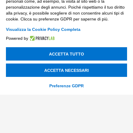
personali come, ad esempio, la visita al sito web o la
info@tinextainnovationhub.com
personalizzazione degli annunci. Poiché rispettiamo il tuo diritto
alla privacy, è possibile scegliere di non consentire alcuni tipi di
+39 0522 733711
cookie. Clicca su preferenze GDPR per saperne di più.
Sede Legale: Corso Mazzini, 11 42015 Correggio (RE)
Visualizza la Cookie Policy Completa
Powered by
Privacy Policy
ACCETTA TUTTO
Società Trasparente
ACCETTA NECESSARI
© 2026 Tinexta Innovation Hub S.p.A
Preferenze GDPR
Società soggetta alla Direzione e Coordinamento di
Tinexta S.p.A.
P.IVA/C.F 02182620357 |
REA nr. 258772 | Capitale
Sociale € 82.628,15.