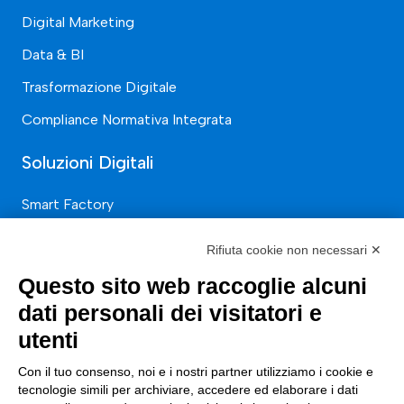
Digital Marketing
Data & BI
Trasformazione Digitale
Compliance Normativa Integrata
Soluzioni Digitali
Smart Factory
Supply Chain
Rifiuta cookie non necessari ✕
Soluzioni Custom
Questo sito web raccoglie alcuni
Soluzioni AI
dati personali dei visitatori e
Compliance
utenti
Con il tuo consenso, noi e i nostri partner utilizziamo i cookie e
Contacts
tecnologie simili per archiviare, accedere ed elaborare i dati