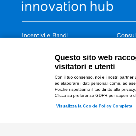
Incentivi e Bandi
Consul
Incentivi per le imprese
ESG
Questo sito web raccog
Bandi
Finanza
visitatori e utenti
Fondi Europei
Nuovi Me
Con il tuo consenso, noi e i nostri partner 
Innovazi
ed elaborare i dati personali come, ad esem
Poiché rispettiamo il tuo diritto alla privacy
Digital 
Clicca su preferenze GDPR per saperne di
Data & B
Visualizza la Cookie Policy Completa
Trasform
Complian