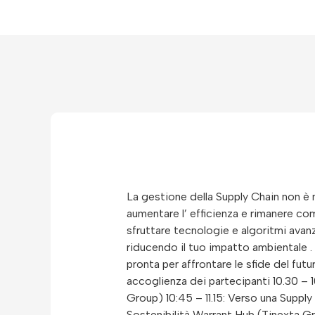
La gestione della Supply Chain non è 
aumentare l’ efficienza e rimanere co
sfruttare tecnologie e algoritmi avan
riducendo il tuo impatto ambientale .
pronta per affrontare le sfide del fut
accoglienza dei partecipanti 10.30 –
Group) 10:45 – 11.15: Verso una Suppl
Sostenibilità Warrant Hub (Tinexta Gro