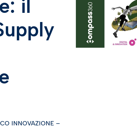
: il
 Supply
e
ARCO INNOVAZIONE –
)