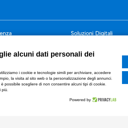
enza
Soluzioni Digitali
Smart Factory
lie alcuni dati personali dei
Supply Chain
rcati
Soluzioni Custom
utilizziamo i cookie e tecnologie simili per archiviare, accedere
one di prodotto e processo
Soluzioni AI
pio, la visita al sito web o la personalizzazione degli annunci.
, è possibile scegliere di non consentire alcuni tipi di cookie.
Marketing
Compliance
 più.
I
Powered by
azione Digitale
ce Normativa Integrata