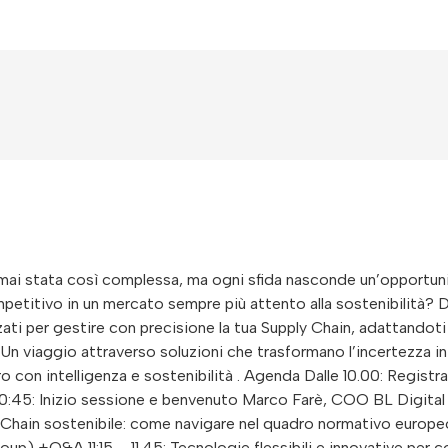
mai stata così complessa, ma ogni sfida nasconde un’opportunit
mpetitivo in un mercato sempre più attento alla sostenibilità? 
zati per gestire con precisione la tua Supply Chain, adattandot
 Un viaggio attraverso soluzioni che trasformano l’incertezza i
uro con intelligenza e sostenibilità . Agenda Dalle 10.00: Regi
 10:45: Inizio sessione e benvenuto Marco Farè, COO BL Digital
y Chain sostenibile: come navigare nel quadro normativo europe
up) +Q&A 11:15 – 11.45: Tecnologie flessibili e innovative per c