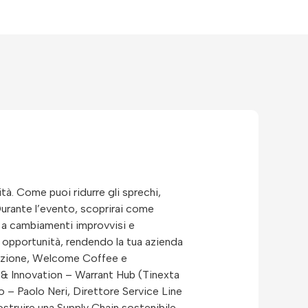
à. Come puoi ridurre gli sprechi,
Durante l’evento, scoprirai come
i a cambiamenti improvvisi e
n opportunità, rendendo la tua azienda
strazione, Welcome Coffee e
 & Innovation – Warrant Hub (Tinexta
o – Paolo Neri, Direttore Service Line
ostruire una Supply Chain sostenibile