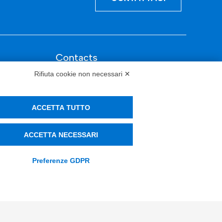
Contacts
Rifiuta cookie non necessari ✕
info@tinextainnovationhub.com
+39 0522 733711
ACCETTA TUTTO
Sede Legale: Corso Mazzini, 11 42015
Correggio (RE)
ACCETTA NECESSARI
Preferenze GDPR
Privacy Policy
Società Trasparente