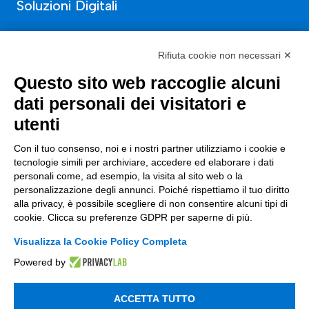
Soluzioni Digitali
Smart Factory
Rifiuta cookie non necessari ✕
Supply Chain
Questo sito web raccoglie alcuni
Soluzioni Custom
dati personali dei visitatori e
Soluzioni AI
utenti
Compliance
Con il tuo consenso, noi e i nostri partner utilizziamo i cookie e
tecnologie simili per archiviare, accedere ed elaborare i dati
Contacts
personali come, ad esempio, la visita al sito web o la
personalizzazione degli annunci. Poiché rispettiamo il tuo diritto
info@tinextainnovationhub.com
alla privacy, è possibile scegliere di non consentire alcuni tipi di
cookie. Clicca su preferenze GDPR per saperne di più.
+39 0522 733711
Visualizza la Cookie Policy Completa
Sede Legale: Corso Mazzini, 11 42015 Correggio (RE)
Powered by
ACCETTA TUTTO
Privacy Policy