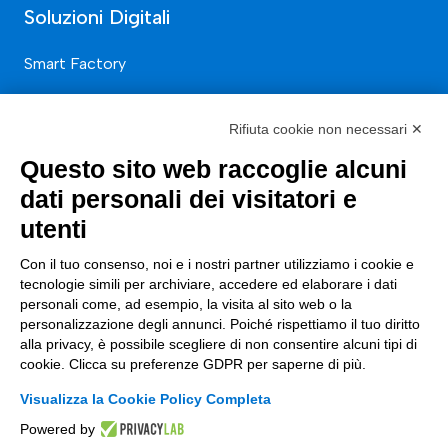
Soluzioni Digitali
Smart Factory
Supply Chain
Rifiuta cookie non necessari ✕
Soluzioni Custom
Questo sito web raccoglie alcuni
Soluzioni AI
dati personali dei visitatori e
Compliance
utenti
Contacts
Con il tuo consenso, noi e i nostri partner utilizziamo i cookie e
tecnologie simili per archiviare, accedere ed elaborare i dati
info@tinextainnovationhub.com
personali come, ad esempio, la visita al sito web o la
personalizzazione degli annunci. Poiché rispettiamo il tuo diritto
+39 0522 733711
alla privacy, è possibile scegliere di non consentire alcuni tipi di
cookie. Clicca su preferenze GDPR per saperne di più.
Sede Legale: Corso Mazzini, 11 42015 Correggio (RE)
Visualizza la Cookie Policy Completa
Powered by