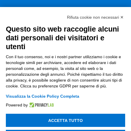
Smart Factory
Rifiuta cookie non necessari ✕
Supply Chain
Questo sito web raccoglie alcuni
Soluzioni Custom
dati personali dei visitatori e
Soluzioni AI
utenti
Compliance
Con il tuo consenso, noi e i nostri partner utilizziamo i cookie e
tecnologie simili per archiviare, accedere ed elaborare i dati
Contacts
personali come, ad esempio, la visita al sito web o la
personalizzazione degli annunci. Poiché rispettiamo il tuo diritto
info@tinextainnovationhub.com
alla privacy, è possibile scegliere di non consentire alcuni tipi di
cookie. Clicca su preferenze GDPR per saperne di più.
+39 0522 733711
Visualizza la Cookie Policy Completa
Sede Legale: Corso Mazzini, 11 42015 Correggio (RE)
Powered by
ACCETTA TUTTO
Privacy Policy