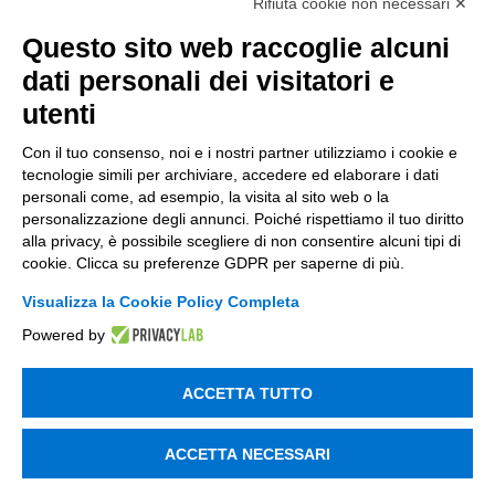
Rifiuta cookie non necessari ✕
Finanza
Questo sito web raccoglie alcuni
Nuovi Mercati
dati personali dei visitatori e
Innovazione di prodotto e processo
utenti
Digital Marketing
Con il tuo consenso, noi e i nostri partner utilizziamo i cookie e
tecnologie simili per archiviare, accedere ed elaborare i dati
Data & BI
personali come, ad esempio, la visita al sito web o la
Trasformazione Digitale
personalizzazione degli annunci. Poiché rispettiamo il tuo diritto
alla privacy, è possibile scegliere di non consentire alcuni tipi di
Compliance Normativa Integrata
cookie. Clicca su preferenze GDPR per saperne di più.
Visualizza la Cookie Policy Completa
Soluzioni Digitali
Powered by
Smart Factory
ACCETTA TUTTO
Supply Chain
Soluzioni Custom
ACCETTA NECESSARI
Soluzioni AI