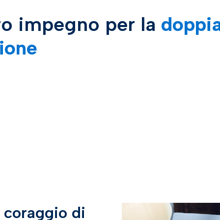
tro impegno per la
doppi
zione
l coraggio di