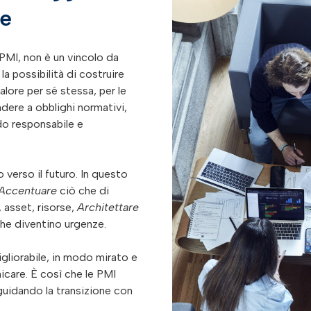
re
e PMI, non è un vincolo da
la possibilità di costruire
lore per sé stessa, per le
ondere a obblighi normativi,
o responsabile e
o verso il futuro. In questo
Accentuare
ciò che di
asset, risorse,
Architettare
he diventino urgenze.
gliorabile, in modo mirato e
care. È così che le PMI
uidando la transizione con