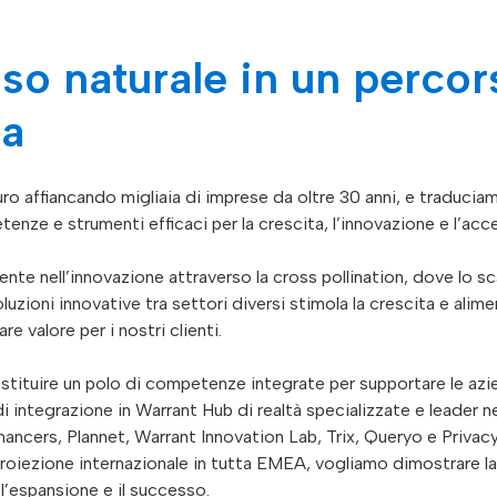
so naturale in un percor
ta
ro affiancando migliaia di imprese da oltre 30 anni, e traduciamo
nze e strumenti efficaci per la crescita, l’innovazione e l’acce
te nell’innovazione attraverso la cross pollination, dove lo s
zioni innovative tra settori diversi stimola la crescita e alime
re valore per i nostri clienti.
stituire un polo di competenze integrate per supportare le azi
i integrazione in Warrant Hub di realtà specializzate e leader n
hancers, Plannet, Warrant Innovation Lab, Trix, Queryo e Privacy
proiezione internazionale in tutta EMEA, vogliamo dimostrare la
l’espansione e il successo.