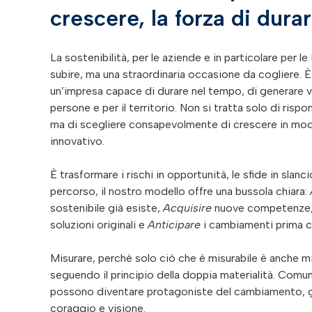
crescere, la forza di dura
La sostenibilità, per le aziende e in particolare per l
subire, ma una straordinaria occasione da cogliere. È 
un’impresa capace di durare nel tempo, di generare va
persone e per il territorio. Non si tratta solo di risp
ma di scegliere consapevolmente di crescere in mod
innovativo.
È trasformare i rischi in opportunità, le sfide in slanci
percorso, il nostro modello offre una bussola chiara:
sostenibile già esiste,
Acquisire
nuove competenze, 
soluzioni originali e
Anticipare
i cambiamenti prima c
Misurare, perchè solo ciò che è misurabile è anche mi
seguendo il principio della doppia materialità.
Comuni
possono diventare protagoniste del cambiamento, g
coraggio e visione.