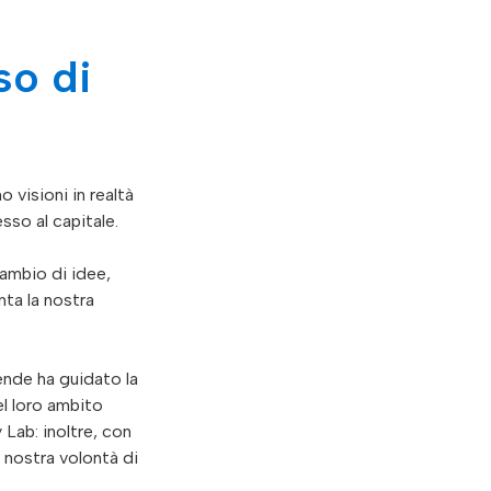
so di
 visioni in realtà
sso al capitale.
cambio di idee,
nta la nostra
ende ha guidato la
el loro ambito
 Lab: inoltre, con
 nostra volontà di