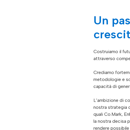
Un pas
cresci
Costruiamo il futu
attraverso compete
Crediamo fortemen
metodologie e solu
capacità di genera
L’ambizione di co
nostra strategia d
quali Co.Mark, En
la nostra decisa 
rendere possibile 